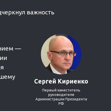
одчеркнул важность
анием —
нии
ия
чшему
Сергей Кириенко
Первый заместитель
руководителя
Администрации Президента
РФ