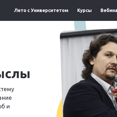
Лето с Университетом
Курсы
Вебин
ыслы
стему
ание
об и