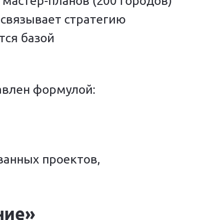
мастер-планов (200 городов)
 связывает стратегию
тся базой
авлен формулой:
ванных проектов,
ние»