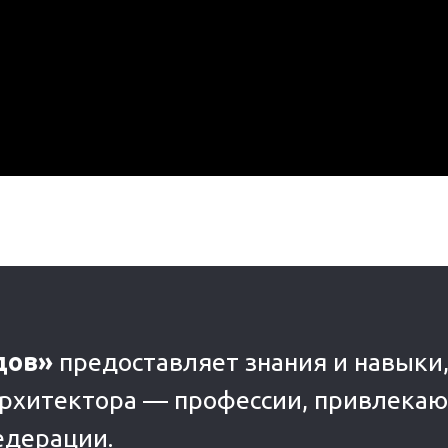
дов»
предоставляет знания и навыки
архитектора — профессии, привлека
едерации.