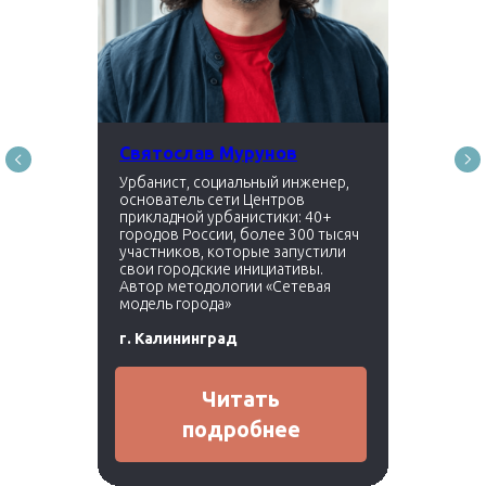
Святослав Мурунов
Урбанист, социальный инженер,
основатель сети Центров
прикладной урбанистики: 40+
городов России, более 300 тысяч
участников, которые запустили
свои городские инициативы.
Автор методологии «Сетевая
модель города»
г. Калининград
Читать
подробнее