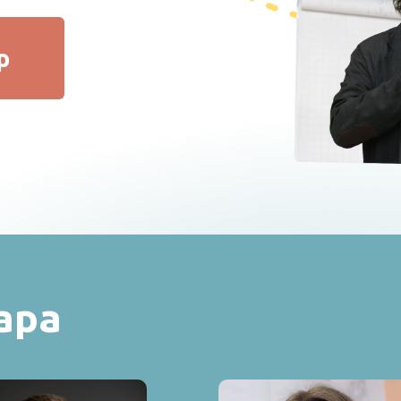
р
ара