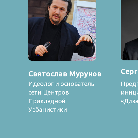
Серг
Святослав Мурунов
Идеолог и основатель
Пред
сети Центров
иници
Прикладной
«Диза
Урбанистики