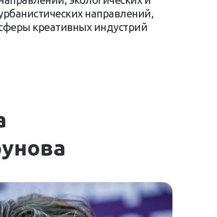
урбанистических направлений,
сферы креативных индустрий
а
рунова