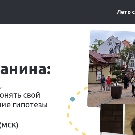
Лето 
анина:
,
онять свой
чие гипотезы
 (МСК)