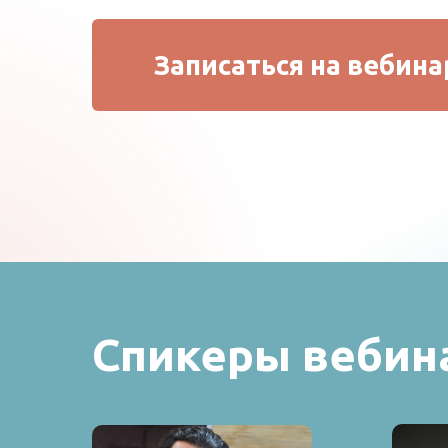
Записаться на вебина
Спикеры вебин