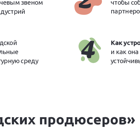
ючевым звеном
чтобы со
партнеро
ндустрий
дской
Как устр
альные
и как она
турную среду
устойчив
дских продюсеров»