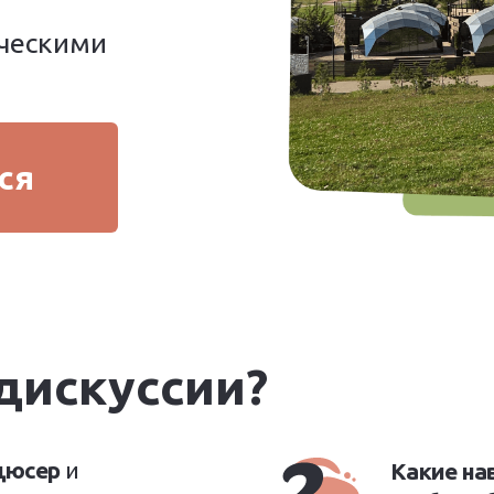
ическими
ся
 дискуссии?
дюсер
и
Какие на