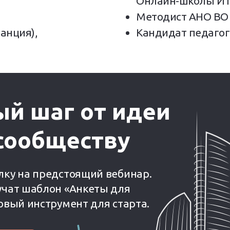
Онлайн-школы ИТ
Методист АНО ВО 
анция),
Кандидат педагог
ый шаг от идеи
сообществу
лку на предстоящий вебинар.
учат шаблон «Анкеты для
овый инструмент для старта.