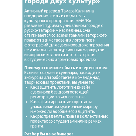
городе двух культур»
Активный краевед Тамара Калинина,
предприниматель и создатель
культурного пространства «МАЯК»
развивает туризм в уникальном городе с
русско-татарским наследием. Она
сталкивается со всеми гранями авторского
права: от заимствования логотипов и
фотографий для сувениров до копирования
её уникальных экскурсионных маршрутов
и вопросов коллективного авторства
в студенческих и грантовых проектах
Почему это может быть интересно вам
:
Если вы создаете сувениры, проводите
экскурсии или работаете в команде над
творческими проектами, вы узнаете:
Как защитить логотип и дизайн
сувениров без дорогостоящей
регистрации товарного знака.
Как зафиксировать авторство на
уникальный экскурсионный маршрут
и можно ли вообще его защитить.
Как распределять права в коллективных
проектах со студентами или в рамках
гранта.
Разберём на вебинаре: