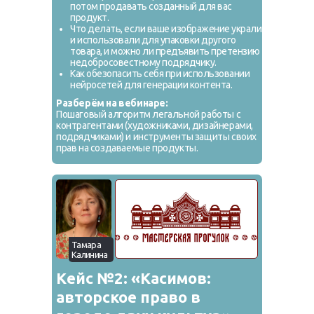
потом продавать созданный для вас
продукт.
Что делать, если ваше изображение украли
и использовали для упаковки другого
товара, и можно ли предъявить претензию
недобросовестному подрядчику.
Как обезопасить себя при использовании
нейросетей для генерации контента.
Разберём на вебинаре:
Пошаговый алгоритм легальной работы с
контрагентами (художниками, дизайнерами,
подрядчиками) и инструменты защиты своих
прав на создаваемые продукты.
Тамара
Калинина
Кейс №2: «Касимов:
авторское право в