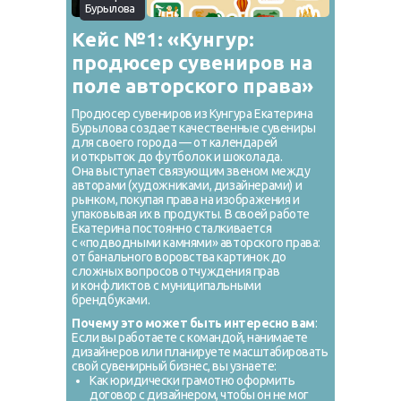
Бурылова
Кейс №1: «Кунгур:
продюсер сувениров на
поле авторского права»
Продюсер сувениров из Кунгура Екатерина
Бурылова создает качественные сувениры
для своего города — от календарей
и открыток до футболок и шоколада.
Она выступает связующим звеном между
авторами (художниками, дизайнерами) и
рынком, покупая права на изображения и
упаковывая их в продукты. В своей работе
Екатерина постоянно сталкивается
с «подводными камнями» авторского права:
от банального воровства картинок до
сложных вопросов отчуждения прав
и конфликтов с муниципальными
брендбуками.
Почему это может быть интересно вам
:
Если вы работаете с командой, нанимаете
дизайнеров или планируете масштабировать
свой сувенирный бизнес, вы узнаете:
Как юридически грамотно оформить
договор с дизайнером, чтобы он не мог