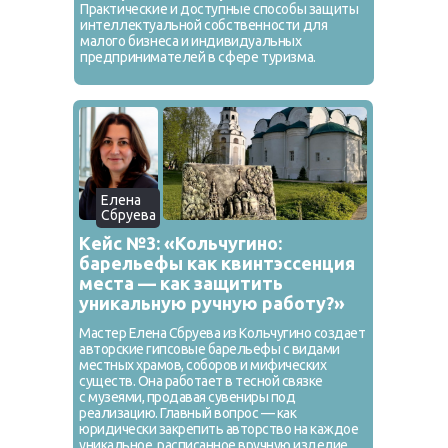
Практические и доступные способы защиты
интеллектуальной собственности для
малого бизнеса и индивидуальных
предпринимателей в сфере туризма.
Елена
Сбруева
Кейс №3: «Кольчугино:
барельефы как квинтэссенция
места — как защитить
уникальную ручную работу?»
Мастер Елена Сбруева из Кольчугино создает
авторские гипсовые барельефы с видами
местных храмов, соборов и мифических
существ. Она работает в тесной связке
с музеями, продавая сувениры под
реализацию. Главный вопрос — как
юридически закрепить авторство на каждое
уникальное, расписанное вручную изделие