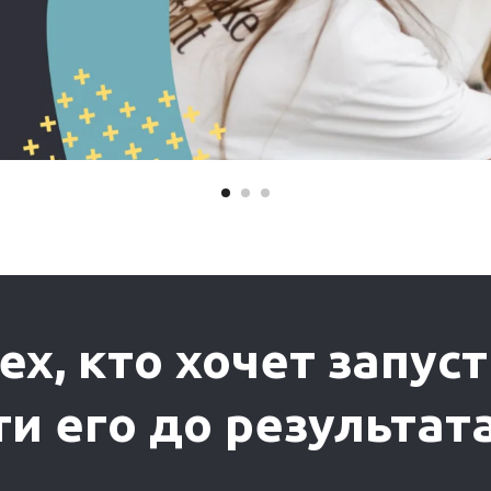
ех,
кто хочет запус
ти его до результат