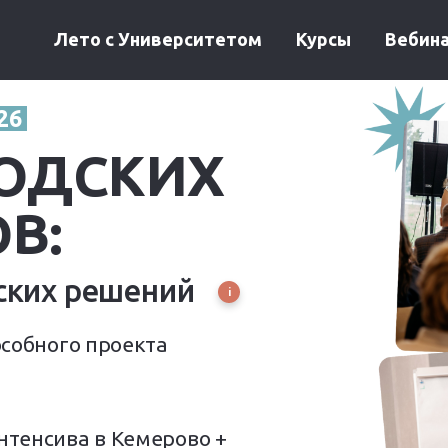
Лето с Университетом
Курсы
Вебин
026
ОДСКИХ
В:
ских решений
i
особного проекта
нтенсива в Кемерово +