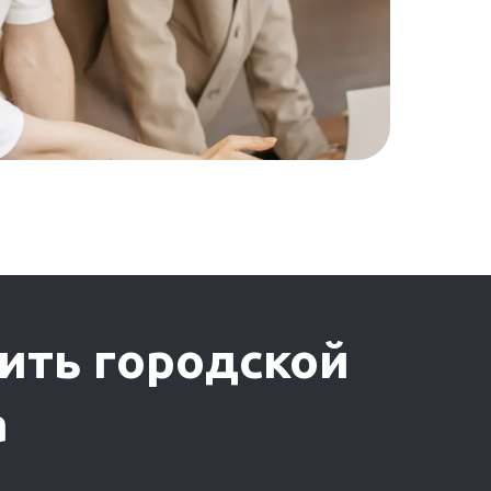
тить городской
а